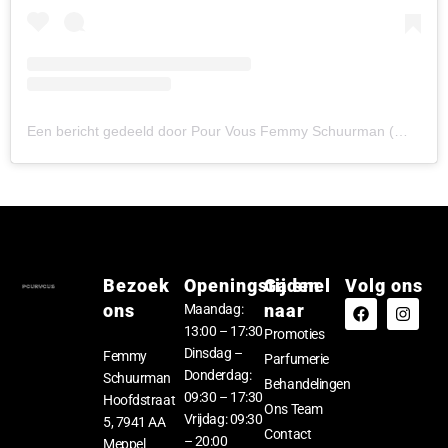
Een bericht gedeeld door Pour Vous Femmy Schuurman (@pourvousfemmyschuurman)
Bezoek
Openingstijden
Ga snel
Volg ons
ons
naar
Maandag:
13:00 – 17:30
Promoties
Dinsdag –
Femmy
Parfumerie
Donderdag:
Schuurman
Behandelingen
09:30 – 17:30
Hoofdstraat
Ons Team
Vrijdag: 09:30
5, 7941 AA
Contact
– 20:00
Meppel